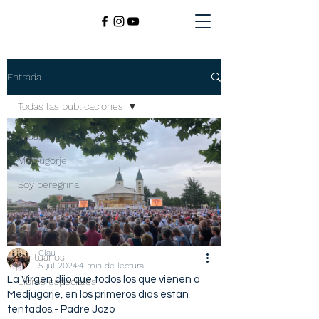
Entrada
Todas las publicaciones
Todas las publicaciones
Medjugorje
Soy peregrina
Devocionario
Santos
Clau
Santuarios
5 jul 2024
4 min de lectura
La Virgen dijo que todos los que vienen a
Libros especiales
Medjugorje, en los primeros días están
tentados.- Padre Jozo