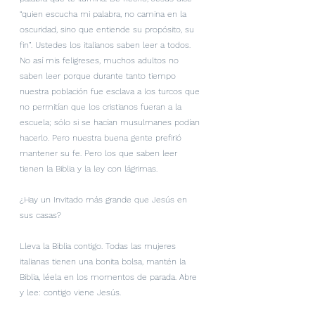
“quien escucha mi palabra, no camina en la 
oscuridad, sino que entiende su propósito, su 
fin”. Ustedes los italianos saben leer a todos. 
No así mis feligreses, muchos adultos no 
saben leer porque durante tanto tiempo 
nuestra población fue esclava a los turcos que 
no permitían que los cristianos fueran a la 
escuela; sólo si se hacían musulmanes podían 
hacerlo. Pero nuestra buena gente prefirió 
mantener su fe. Pero los que saben leer 
tienen la Biblia y la ley con lágrimas.
¿Hay un Invitado más grande que Jesús en 
sus casas?
Lleva la Biblia contigo. Todas las mujeres 
italianas tienen una bonita bolsa, mantén la 
Biblia, léela en los momentos de parada. Abre 
y lee: contigo viene Jesús.