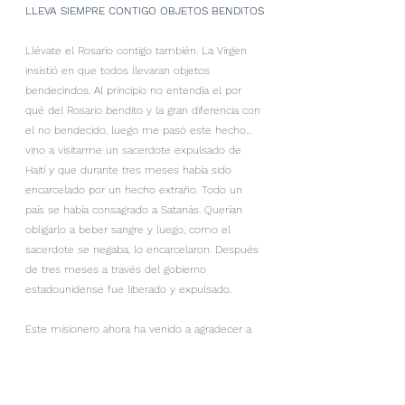
LLEVA SIEMPRE CONTIGO OBJETOS BENDITOS
Llévate el Rosario contigo también. La Virgen 
insistió en que todos llevaran objetos 
bendecindos. Al principio no entendía el por 
qué del Rosario bendito y la gran diferencia con 
el no bendecido, luego me pasó este hecho... 
vino a visitarme un sacerdote expulsado de 
Haití y que durante tres meses había sido 
encarcelado por un hecho extraño. Todo un 
país se había consagrado a Satanás. Querían 
obligarlo a beber sangre y luego, como el 
sacerdote se negaba, lo encarcelaron. Después 
de tres meses a través del gobierno 
estadounidense fue liberado y expulsado.
Este misionero ahora ha venido a agradecer a 
la Virgen en Medjugorje. Y me confió que antes 
de llegar a ese pueblo el sacerdote se había 
puesto una medalla y un bendito Rosario. El 