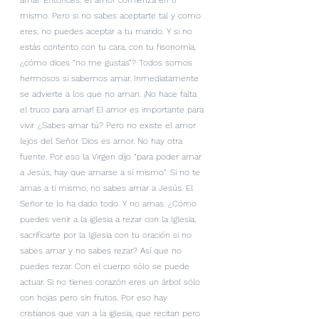
amar. Entonces: el amor comienza en ti 
mismo. Pero si no sabes aceptarte tal y como 
eres, no puedes aceptar a tu marido. Y si no 
estás contento con tu cara, con tu fisonomía, 
¿cómo dices “no me gustas”? Todos somos 
hermosos si sabemos amar. Inmediatamente 
se advierte a los que no aman. ¡No hace falta 
el truco para amar! El amor es importante para 
vivir. ¿Sabes amar tú? Pero no existe el amor 
lejos del Señor. Dios es amor. No hay otra 
fuente. Por eso la Virgen dijo “para poder amar 
a Jesús, hay que amarse a sí mismo”. Si no te 
amas a ti mismo, no sabes amar a Jesús. El 
Señor te lo ha dado todo. Y no amas. ¿Cómo 
puedes venir a la iglesia a rezar con la Iglesia, 
sacrificarte por la Iglesia con tu oración si no 
sabes amar y no sabes rezar? Así que no 
puedes rezar. Con el cuerpo sólo se puede 
actuar. Si no tienes corazón eres un árbol sólo 
con hojas pero sin frutos. Por eso hay 
cristianos que van a la iglesia, que recitan pero 