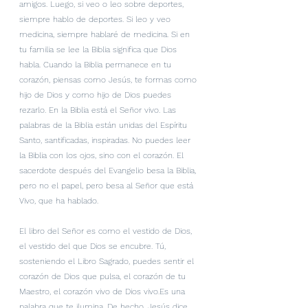
amigos. Luego, si veo o leo sobre deportes, 
siempre hablo de deportes. Si leo y veo 
medicina, siempre hablaré de medicina. Si en 
tu familia se lee la Biblia significa que Dios 
habla. Cuando la Biblia permanece en tu 
corazón, piensas como Jesús, te formas como 
hijo de Dios y como hijo de Dios puedes 
rezarlo. En la Biblia está el Señor vivo. Las 
palabras de la Biblia están unidas del Espíritu 
Santo, santificadas, inspiradas. No puedes leer 
la Biblia con los ojos, sino con el corazón. El 
sacerdote después del Evangelio besa la Biblia, 
pero no el papel, pero besa al Señor que está 
Vivo, que ha hablado.
El libro del Señor es como el vestido de Dios, 
el vestido del que Dios se encubre. Tú, 
sosteniendo el Libro Sagrado, puedes sentir el 
corazón de Dios que pulsa, el corazón de tu 
Maestro, el corazón vivo de Dios vivo.Es una 
palabra que te ilumina. De hecho, Jesús dice 