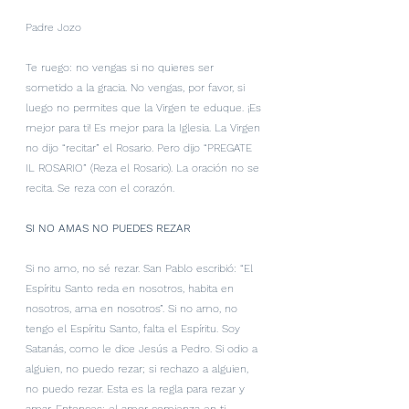
Padre Jozo
Te ruego: no vengas si no quieres ser 
sometido a la gracia. No vengas, por favor, si 
luego no permites que la Virgen te eduque. ¡Es 
mejor para ti! Es mejor para la Iglesia. La Virgen 
no dijo “recitar” el Rosario. Pero dijo “PREGATE 
IL ROSARIO” (Reza el Rosario). La oración no se 
recita. Se reza con el corazón.
SI NO AMAS NO PUEDES REZAR
Si no amo, no sé rezar. San Pablo escribió: “El 
Espíritu Santo reda en nosotros, habita en 
nosotros, ama en nosotros”. Si no amo, no 
tengo el Espíritu Santo, falta el Espíritu. Soy 
Satanás, como le dice Jesús a Pedro. Si odio a 
alguien, no puedo rezar; si rechazo a alguien, 
no puedo rezar. Esta es la regla para rezar y 