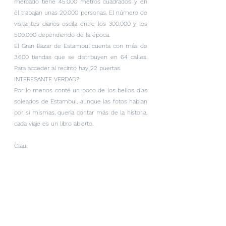
mercado tiene 45.000 metros cuadrados y en 
él trabajan unas 20.000 personas. El número de 
visitantes diarios oscila entre los 300.000 y los 
500.000 dependiendo de la época.
El Gran Bazar de Estambul cuenta con más de 
3.600 tiendas que se distribuyen en 64 calles. 
Para acceder al recinto hay 22 puertas.
INTERESANTE VERDAD?
Por lo menos conté un poco de los bellos días 
soleados de Estambul, aunque las fotos hablan 
por si mismas, quería contar más de la historia, 
cada viaje es un libro abierto.
Clau.