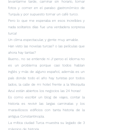
levantarme tarde, caminar sin horario, tomar 
fotos y comer en el paraíso gastronómico de 
Turquía y por supuesto tomar un café turco.
Pero lo que me esperaba en esos increíbles y 
nada solitarios días fue una verdadera sorpresa 
turca!
Un clima espectacular, y gente muy amable.
Han visto las novelas turcas? o las películas que 
ahora hay tantas?
Bueno... no se entiende ni J! peroo el idioma no 
es un problema porque casi todos hablan 
inglés y más de alguno español, además es un 
país donde todo el año hay turistas por todos 
lados, la calle de mi hotel frente a la Mezquita 
Azul están abiertos los negocios las 24 horas!
Es como escribir un blog de viajes, contar la 
historia es revivir las largas caminatas y los 
maravillosos edificios con tanta historia de la 
antigua Constantinopla.
La mítica ciudad Turca muestra su legado de 3 
milenios de historia.