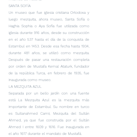
SANTA SOFÍA
Un museo que fue iglesia cristiana Ortodoxa y 
luego mezquita, ahora museo, Santa Sofía o 
Haghia Sophia o Aya Sofía fue utilizada como 
iglesia durante 916 años, desde su construcción 
en el año 537 hasta el día de la conquista de 
Estambul en 1453. Desde esa fecha hasta 1934, 
durante 481 años, se utilizó como mezquita. 
Después de pasar una restauración completa 
por orden de Mustafa Kemal Ataturk, fundador 
de la república Turca, en febrero de 1935, fue 
inaugurada como museo.
LA MEZQUITA AZUL
Separada por un bello jardín con una fuente 
está La Mezquita Azul es la mezquita más 
importante de Estambul. Su nombre en turco 
es Sultanahmed Camii, Mezquita del Sultán 
Ahmed, ya que fue construida por el Sultán 
Ahmed I entre 1609 y 1616. Fue inaugurada en 
el año 1617 durante el mandato de Mustafá.