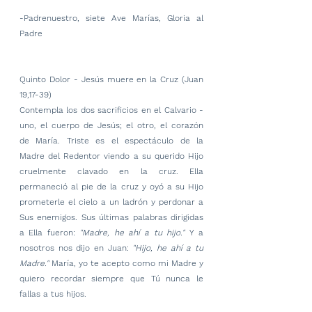
-Padrenuestro, siete Ave Marías, Gloria al 
Padre
Quinto Dolor - Jesús muere en la Cruz (Juan 
19,17-39)
Contempla los dos sacrificios en el Calvario - 
uno, el cuerpo de Jesús; el otro, el corazón 
de María. Triste es el espectáculo de la 
Madre del Redentor viendo a su querido Hijo 
cruelmente clavado en la cruz. Ella 
permaneció al pie de la cruz y oyó a su Hijo 
prometerle el cielo a un ladrón y perdonar a 
Sus enemigos. Sus últimas palabras dirigidas 
a Ella fueron: 
"Madre, he ahí a tu hijo." 
Y a 
nosotros nos dijo en Juan: 
"Hijo, he ahí a tu 
Madre." 
María, yo te acepto como mi Madre y 
quiero recordar siempre que Tú nunca le 
fallas a tus hijos.