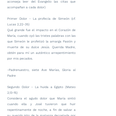
aconseja leer del Evangelio las citas que 
acompañan a cada dolor)
Primer Dolor - La profecía de Simeón
(cf. 
Lucas 2,22-35)
Qué grande fue el impacto en el Corazón de 
María, cuando oyó las tristes palabras con las 
que Simeón le profetizó la amarga Pasión y 
muerte de su dulce Jesús. Querida Madre, 
obtén para mí un auténtico arrepentimiento 
por mis pecados.
-Padrenuestro, siete Ave Marías, Gloria al 
Padre
Segundo Dolor - La huida a Egipto (Mateo 
2,13-15)
Considera el agudo dolor que María sintió 
cuando ella y José tuvieron que huir 
repentinamente de noche, a fin de salvar a 
su querido Hijo de la matanza decretada por 