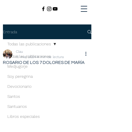
Entrada
Todas las publicaciones
Clau
Todas las publicaciones
15 mar 2024
4 min de lectura
ROSARIO DE LOS 7 DOLORES DE MARÍA
Medjugorje
Soy peregrina
Devocionario
Santos
Santuarios
Libros especiales