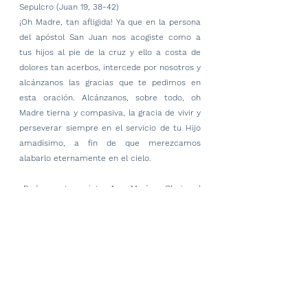
Sepulcro (Juan 19, 38-42)
¡Oh Madre, tan afligida! Ya que en la persona 
del apóstol San Juan nos acogiste como a 
tus hijos al pie de la cruz y ello a costa de 
dolores tan acerbos, intercede por nosotros y 
alcánzanos las gracias que te pedimos en 
esta oración. Alcánzanos, sobre todo, oh 
Madre tierna y compasiva, la gracia de vivir y 
perseverar siempre en el servicio de tu Hijo 
amadísimo, a fin de que merezcamos 
alabarlo eternamente en el cielo.
-Padrenuestro, siete Ave Marías, Gloria al 
Padre
Oración final
Oh Doloroso e Inmaculado Corazón de María, 
morada de pureza y santidad, cubre mi alma 
con tu protección maternal a fin de que 