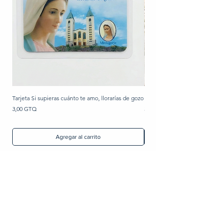
Tarjeta Si supieras cuánto te amo, llorarías de gozo
Rosario de perla
Precio
Precio
3,00 GTQ
30,00 GTQ
Agregar al carrito
Artículos Religiosos
Imágenes
Libros
Devocionales