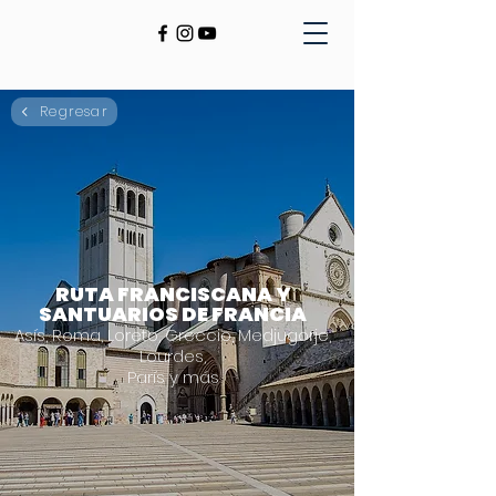
Regresar
RUTA FRANCISCANA Y
SANTUARIOS DE FRANCIA
Asís, Roma, Loreto, Greccio, Medjugorje,
Lourdes,
París y más