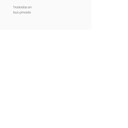
Traslados en
bus privado
CONTÁCTANOS
WHATSAPP
EMAIL
Redes
Viajes Santos