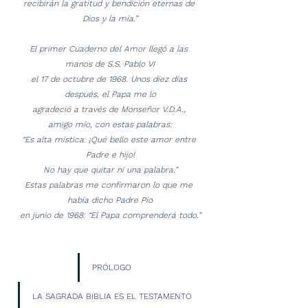
recibirán la gratitud y bendición eternas de 
Dios y la mía.”
El primer Cuaderno del Amor llegó a las 
manos de S.S. Pablo VI
el 17 de octubre de 1968. Unos diez días 
después, el Papa me lo
agradeció a través de Monseñor V.D.A., 
amigo mío, con estas palabras:
“Es alta mística. ¡Qué bello este amor entre 
Padre e hijo!
No hay que quitar ni una palabra.”
Estas palabras me confirmaron lo que me 
había dicho Padre Pío
en junio de 1968: “El Papa comprenderá todo.”
PRÓLOGO
LA SAGRADA BIBLIA ES EL TESTAMENTO