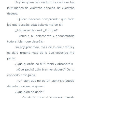
        Soy Yo quien os conduzco a conocer las 
inutilidades de vuestros anhelos, de vuestros 
deseos.
        Quiero haceros comprender que todo 
los que buscáis está solamente en Mí.
        ¿Afanarse de qué? ¿Por qué?
        Venid a Mí solamente y encontraréis 
todo el bien que deseáis.
        Yo soy generoso, más de lo que creéis y 
os daré mucho más de lo que vosotros me 
pedís.
        ¿Qué queréis de Mí? Pedid y obtendréis.
        ¿Qué pedís? ¿Un bien verdadero? Os lo 
concedo enseguida.
        ¿Un bien que no es un bien? No puedo 
dároslo, porque os quiero.
        ¿Qué bien os daría?
        Os daría todo si vosotros fuerais 
capaces de donarme todo vuestro corazón.
        Vuestro corazón no es siempre todo 