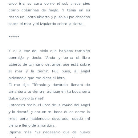
arco iris, su cara como el sol, y sus pies 
como columnas de fuego. Y tenía en su 
mano un librito abierto y puso su pie derecho 
sobre el mar y el izquierdo sobre la tierra…
*****
Y oí la voz del cielo que hablaba también 
conmigo y decía: “Anda y toma el libro 
abierto de la mano del ángel que está sobre 
el mar y la tierra”. Fui, pues, al ángel 
pidiéndole que me diera el libro.
Él me dijo: “Tómalo y devóralo: llenará de 
amargura tu vientre, aunque en tu boca será 
dulce como la miel”.
Entonces recibí el libro de la mano del ángel 
y lo devoré, y era en mi boca dulce como la 
miel, pero habiéndolo devorado, quedó mi 
vientre lleno de amargura.
Díjome más: “Es necesario que de nuevo 