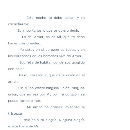
        Esta noche te debo hablar y tú 
escucharme.
        Es importante lo que te quiero decir.
        Es del Amor, es de Mí, que te debo 
hacer comprender.
        Yo estoy en el corazón de todos, y en 
los corazones de los hombres vive mi Amor.
        Soy feliz de habitar donde soy acogido 
con calor.
        Es mi corazón el que da la unión en el 
amor.
        Sin Mí no existe ninguna unión. Ninguna 
unión, que no sea por Mí, por mi corazón, se 
puede llamar amor.
        Mi amor no conoce miserias ni 
tristezas.
        El mío es pura alegría. Ninguna alegría 
existe fuera de Mí.