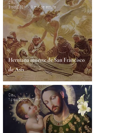
Clau
3 oct 2021
3 min de lectura
Hermana muerte de San Francisco
de Asís
Clau
14 dic 2020
7 min de lectura