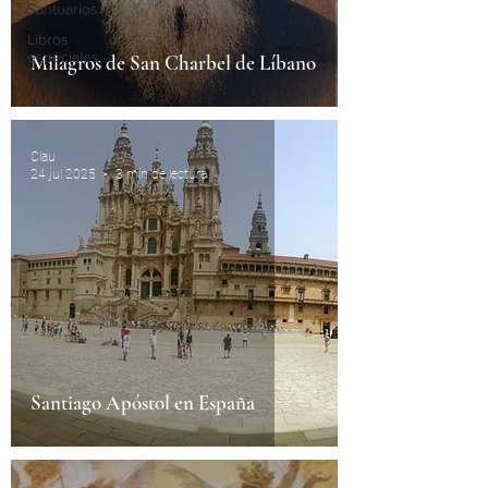
Santuarios
Libros
especiales
Milagros de San Charbel de Líbano
Clau
24 jul 2025
3 min de lectura
Santiago Apóstol en España