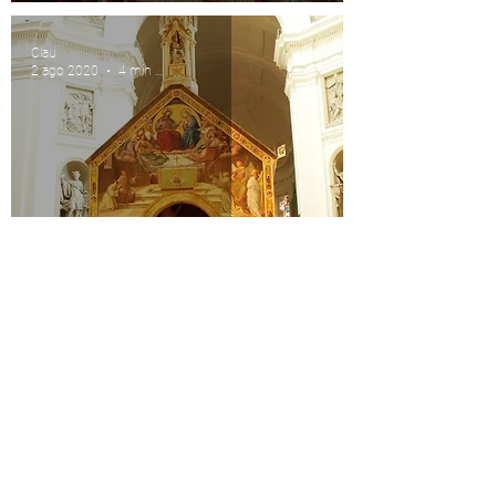
Clau
2 ago 2020
4 min de lectura
El perdón de Asís
Clau
29 jul 2020
6 min de lectura