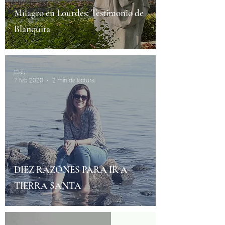
Libros
especiales
Milagro en Lourdes: Testimonio de
Blanquita
Clau
7 feb 2020
2 min de lectura
DIEZ RAZONES PARA IR A
TIERRA SANTA