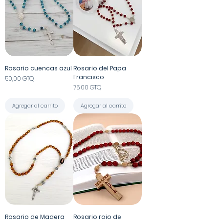
Rosario cuencas azul
Rosario del Papa
Francisco
Precio
50,00 GTQ
Precio
75,00 GTQ
Agregar al carrito
Agregar al carrito
Rosario de Madera
Rosario rojo de