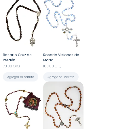
Rosario Cruz del
Rosario Visiones de
Perdón
María
Precio
Precio
70,00 GTQ
100,00 GTQ
Agregar al carrito
Agregar al carrito