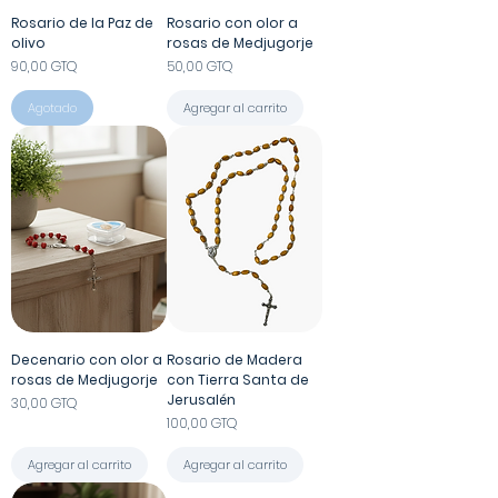
Rosario de la Paz de
Rosario con olor a
olivo
rosas de Medjugorje
Precio
Precio
90,00 GTQ
50,00 GTQ
Agotado
Agregar al carrito
Decenario con olor a
Rosario de Madera
rosas de Medjugorje
con Tierra Santa de
Jerusalén
Precio
30,00 GTQ
Precio
100,00 GTQ
Agregar al carrito
Agregar al carrito