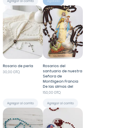
Agregar al carrito
Agotado
Rosario de perla
Rosarios del
santuario de nuestra
Precio
30,00 GTQ
Señora de
Montligeon Francia
De las almas del
Precio
150,00 GTQ
Agregar al carrito
Agregar al carrito