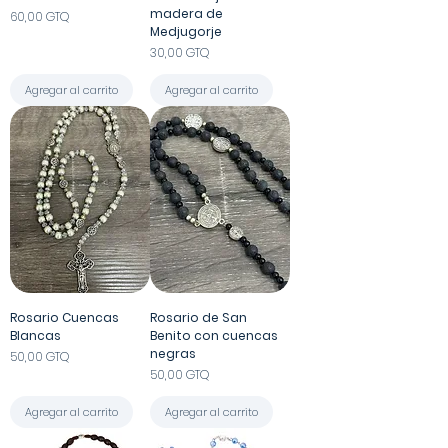
madera de
Precio
60,00 GTQ
Medjugorje
Precio
30,00 GTQ
Agregar al carrito
Agregar al carrito
Rosario Cuencas
Rosario de San
Blancas
Benito con cuencas
negras
Precio
50,00 GTQ
Precio
50,00 GTQ
Agregar al carrito
Agregar al carrito