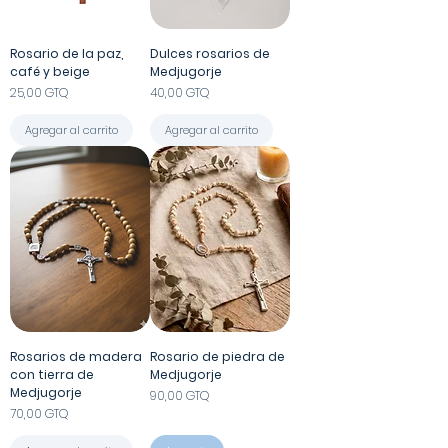
Rosario de la paz,
Dulces rosarios de
café y beige
Medjugorje
Precio
Precio
25,00 GTQ
40,00 GTQ
Agregar al carrito
Agregar al carrito
Rosarios de madera
Rosario de piedra de
con tierra de
Medjugorje
Medjugorje
Precio
90,00 GTQ
Precio
70,00 GTQ