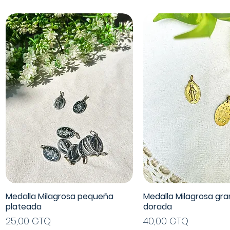
Medalla Milagrosa pequeña
Medalla Milagrosa gr
plateada
dorada
Precio
Precio
25,00 GTQ
40,00 GTQ