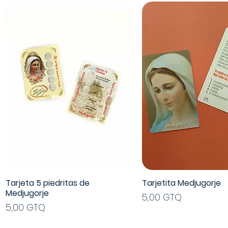
Tarjeta 5 piedritas de
Tarjetita Medjugorje
Vista rápida
Vista rápida
Medjugorje
Precio
5,00 GTQ
Precio
5,00 GTQ