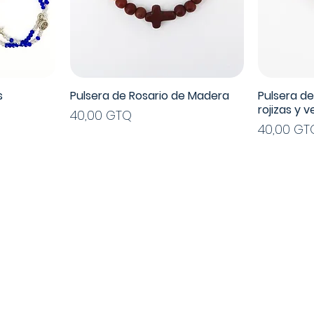
s
Pulsera de Rosario de Madera
Pulsera d
Vista rápida
rojizas y 
Precio
40,00 GTQ
Precio
40,00 GT