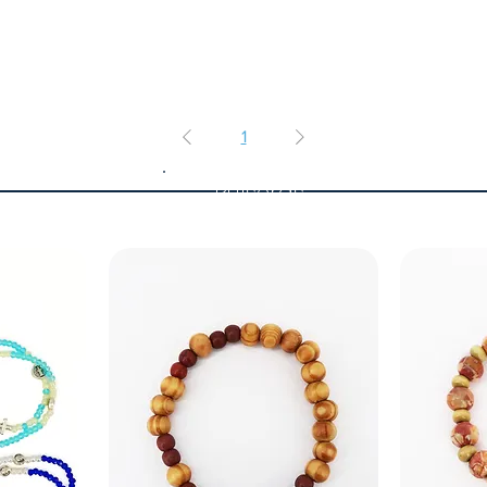
1
Pulseras