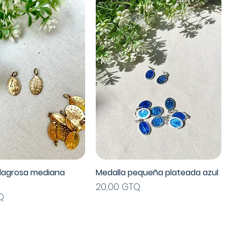
ilagrosa mediana
Medalla pequeña plateada azul
Precio
20,00 GTQ
Q