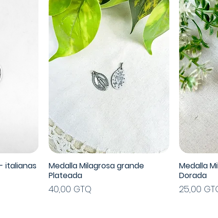
 italianas
Medalla Milagrosa grande
Medalla M
Plateada
Dorada
Precio
Precio
40,00 GTQ
25,00 GT