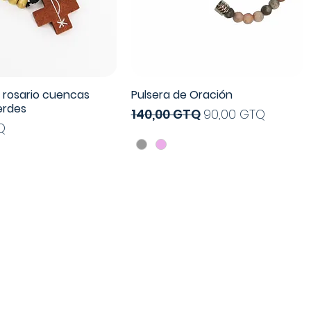
e rosario cuencas
Pulsera de Oración
Vista rápida
Vista rápida
verdes
Precio
Precio de oferta
140,00 GTQ
90,00 GTQ
Q