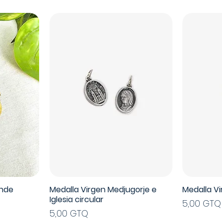
ande
Medalla Virgen Medjugorje e
Medalla V
Iglesia circular
Precio
5,00 GTQ
Precio
5,00 GTQ