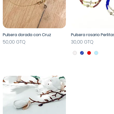
Pulsera dorada con Cruz
Pulsera rosario Perlita
Vista rápida
Vista rápida
Precio
Precio
50,00 GTQ
30,00 GTQ