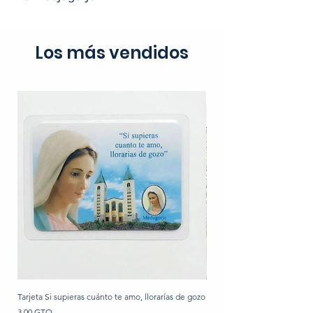
Los más vendidos
Tarjeta Si supieras cuánto te amo, llorarías de gozo
Rosario de perla
Precio
Precio
3,00 GTQ
30,00 GTQ