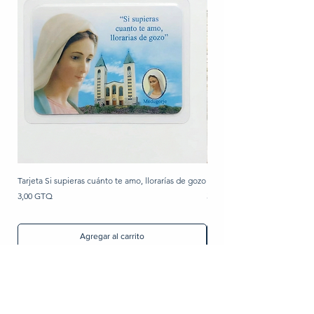
Tarjeta Si supieras cuánto te amo, llorarías de gozo
Rosario de perla
Precio
Precio
3,00 GTQ
30,00 GTQ
Agregar al carrito
Artículos Religiosos
Imágenes