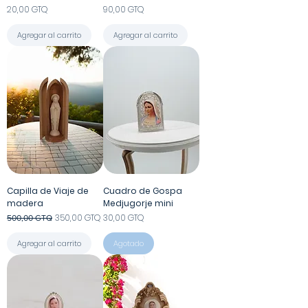
Precio
Precio
20,00 GTQ
90,00 GTQ
Agregar al carrito
Agregar al carrito
Capilla de Viaje de
Cuadro de Gospa
madera
Medjugorje mini
Precio
Precio de oferta
Precio
350,00 GTQ
30,00 GTQ
500,00 GTQ
Agregar al carrito
Agotado