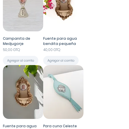
Campanita de
Fuente para agua
Medjugorje
bendita pequeña
Precio
Precio
50,00 GTQ
40,00 GTQ
Agregar al carrito
Agregar al carrito
Fuente para agua
Para cuna Celeste