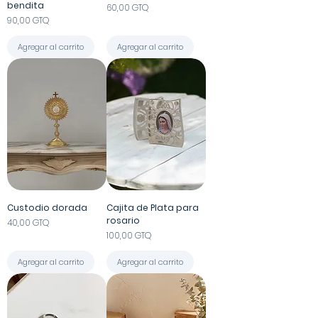
bendita
Precio
60,00 GTQ
Precio
90,00 GTQ
Agregar al carrito
Agregar al carrito
Custodio dorada
Cajita de Plata para
rosario
Precio
40,00 GTQ
Precio
100,00 GTQ
Agregar al carrito
Agregar al carrito