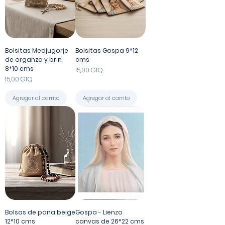
Bolsitas Medjugorje
Bolsitas Gospa 9*12
de organza y brin
cms
8*10 cms
Precio
15,00 GTQ
Precio
15,00 GTQ
Agregar al carrito
Agregar al carrito
Bolsas de pana beige
Gospa - Lienzo
12*10 cms
canvas de 26*22 cms