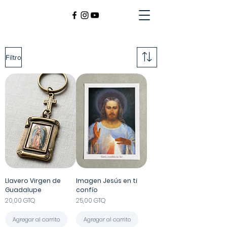
Filtro
Llavero Virgen de
Imagen Jesús en ti
Guadalupe
confío
Precio
Precio
20,00 GTQ
25,00 GTQ
Agregar al carrito
Agregar al carrito