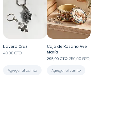
Llavero Cruz
Caja de Rosario Ave
María
Precio
40,00 GTQ
Precio
Precio de oferta
250,00 GTQ
295,00 GTQ
Agregar al carrito
Agregar al carrito