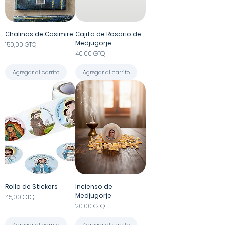
Chalinas de Casimire
Cajita de Rosario de
Medjugorje
Precio
150,00 GTQ
Precio
40,00 GTQ
Agregar al carrito
Agregar al carrito
Rollo de Stickers
Incienso de
Medjugorje
Precio
45,00 GTQ
Precio
20,00 GTQ
Agregar al carrito
Agregar al carrito