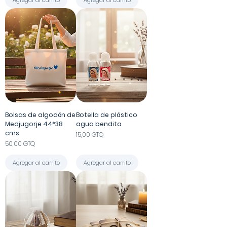
Bolsas de algodón de
Botella de plástico
Medjugorje 44*38
agua bendita
cms
Precio
15,00 GTQ
Precio
50,00 GTQ
Agregar al carrito
Agregar al carrito