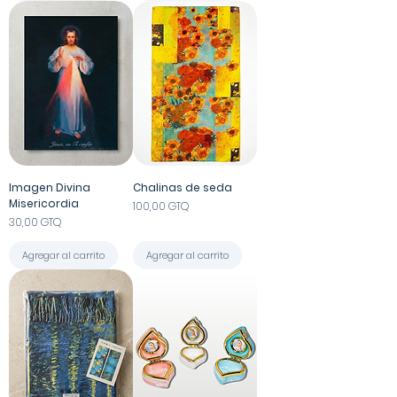
Imagen Divina
Chalinas de seda
Misericordia
Precio
100,00 GTQ
Precio
30,00 GTQ
Agregar al carrito
Agregar al carrito