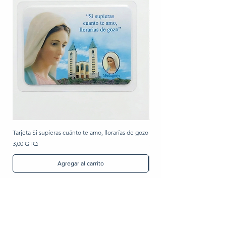
Tarjeta Si supieras cuánto te amo, llorarías de gozo
Rosario de perla
Precio
Precio
3,00 GTQ
30,00 GTQ
Agregar al carrito
Artículos Religiosos