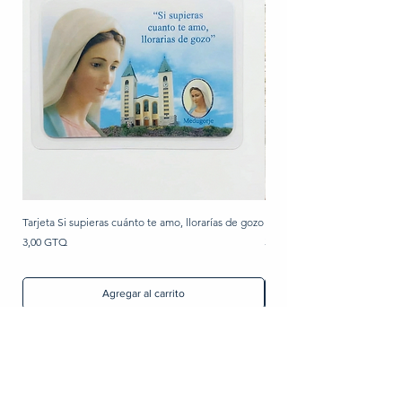
Tarjeta Si supieras cuánto te amo, llorarías de gozo
Rosario de perla
Precio
Precio
3,00 GTQ
30,00 GTQ
Agregar al carrito
Artículos Religiosos
Imágenes