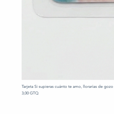
Tarjeta Si supieras cuánto te amo, llorarías de gozo
Precio
3,00 GTQ