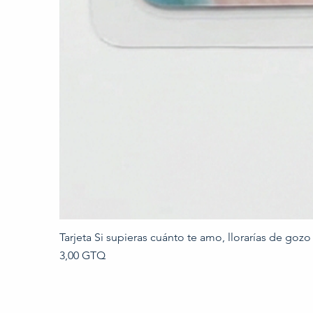
Tarjeta Si supieras cuánto te amo, llorarías de gozo
Precio
3,00 GTQ