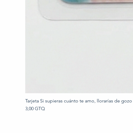
Tarjeta Si supieras cuánto te amo, llorarías de gozo
Precio
3,00 GTQ