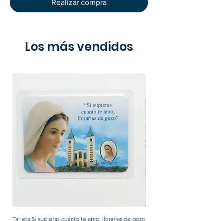
Realizar compra
Los más vendidos
Tarjeta Si supieras cuánto te amo, llorarías de gozo
Rosario de perla