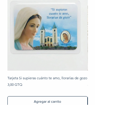
Tarjeta Si supieras cuánto te amo, llorarías de gozo
Rosario de perla
Precio
Precio
3,00 GTQ
30,00 GTQ
Agregar al carrito
Artículos Religiosos