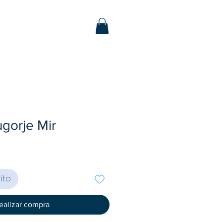
gorje Mir
ito
ealizar compra