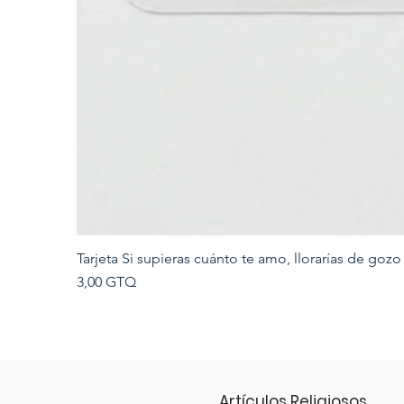
Tarjeta Si supieras cuánto te amo, llorarías de gozo
Precio
3,00 GTQ
Artículos Religiosos