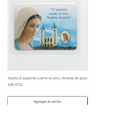
Tarjeta Si supieras cuánto te amo, llorarías de gozo
Rosario de perla
Precio
Precio
3,00 GTQ
30,00 GTQ
Agregar al carrito
Artículos Religiosos