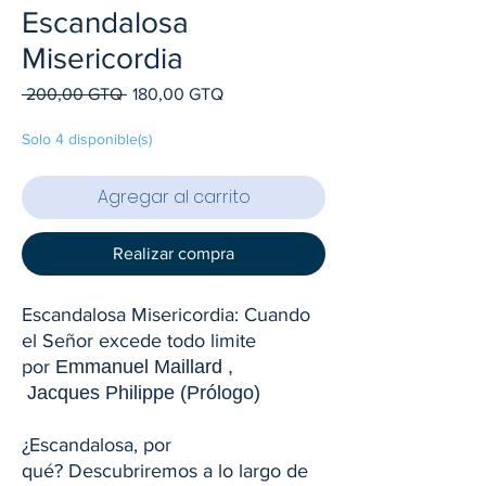
Escandalosa
Misericordia
Precio
Precio
 200,00 GTQ 
180,00 GTQ
de
oferta
Solo 4 disponible(s)
Agregar al carrito
Realizar compra
Escandalosa Misericordia: Cuando
el Señor excede todo limite
por
Emmanuel Maillard ,
Jacques Philippe
(Prólogo)
¿Escandalosa, por
qué? Descubriremos a lo largo de