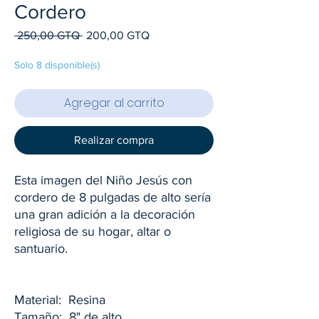
Cordero
Precio
Precio
 250,00 GTQ 
200,00 GTQ
de
oferta
Solo 8 disponible(s)
Agregar al carrito
Realizar compra
Esta imagen del Niño Jesús con
cordero de 8 pulgadas de alto sería
una gran adición a la decoración
religiosa de su hogar, altar o
santuario.
Material: Resina
Tamaño: 8" de alto