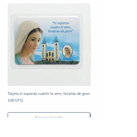
Tarjeta Si supieras cuánto te amo, llorarías de gozo
Rosario de perla
Precio
Precio
3,00 GTQ
30,00 GTQ
Agregar al carrito