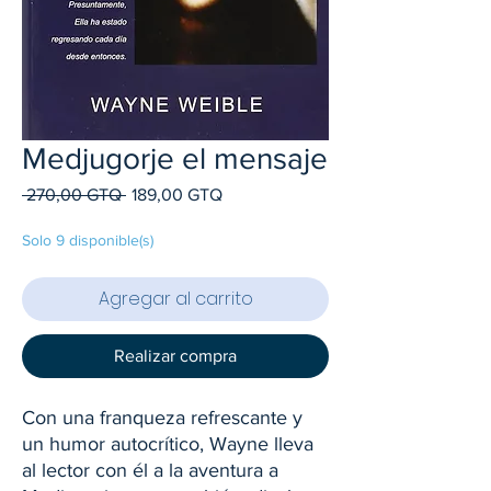
Medjugorje el mensaje
Precio
Precio
 270,00 GTQ 
189,00 GTQ
de
oferta
Solo 9 disponible(s)
Agregar al carrito
Realizar compra
Con una franqueza refrescante y
un humor autocrítico, Wayne lleva
al lector con él a la aventura a