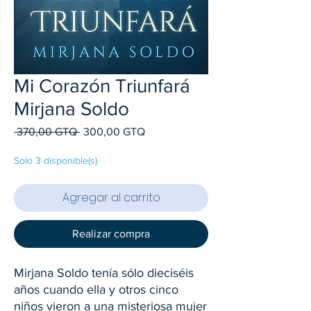
Mi Corazón Triunfará
Mirjana Soldo
Precio
Precio
 370,00 GTQ 
300,00 GTQ
de
oferta
Solo 3 disponible(s)
Agregar al carrito
Realizar compra
Mirjana Soldo tenía sólo dieciséis
años cuando ella y otros cinco
niños vieron a una misteriosa mujer