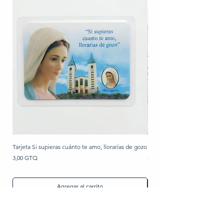
Tarjeta Si supieras cuánto te amo, llorarías de gozo
Rosario de perla
Precio
Precio
3,00 GTQ
30,00 GTQ
Agregar al carrito