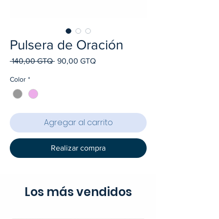
Pulsera de Oración
Precio
Precio
 140,00 GTQ 
90,00 GTQ
de
oferta
Color
*
Agregar al carrito
Realizar compra
Los más vendidos